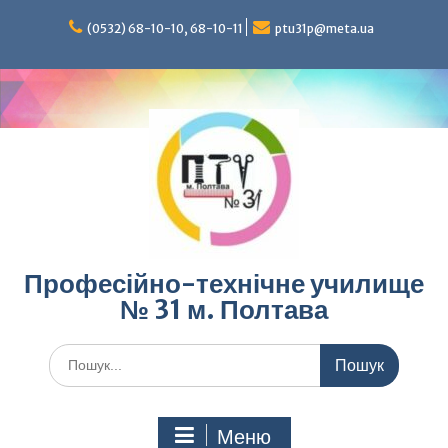
Перейти
до
(0532) 68-10-10, 68-10-11
ptu31p@meta.ua
вмісту
Професійно-технічне училище
№ 31 м. Полтава
Шукати:
Меню