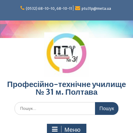
Перейти
до
(0532) 68-10-10, 68-10-11
ptu31p@meta.ua
вмісту
Професійно-технічне училище
№ 31 м. Полтава
Шукати:
Меню