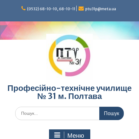
Перейти
до
(0532) 68-10-10, 68-10-11
ptu31p@meta.ua
вмісту
Професійно-технічне училище
№ 31 м. Полтава
Шукати:
Меню