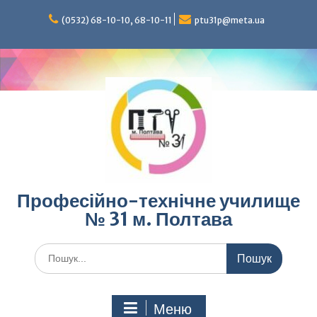
Перейти
до
(0532) 68-10-10, 68-10-11
ptu31p@meta.ua
вмісту
Професійно-технічне училище
№ 31 м. Полтава
Шукати:
Меню