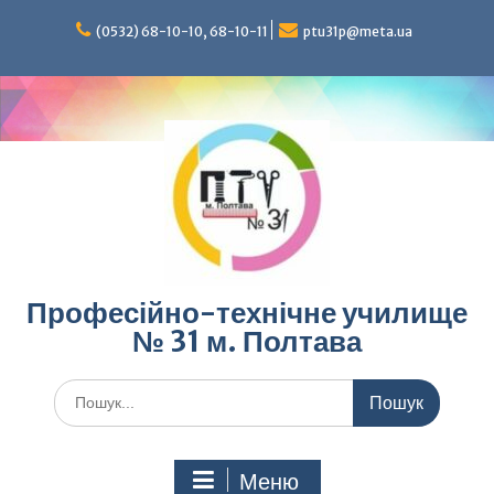
Перейти
до
(0532) 68-10-10, 68-10-11
ptu31p@meta.ua
вмісту
Професійно-технічне училище
№ 31 м. Полтава
Шукати:
Меню