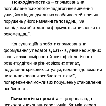
Психодіагностик
а – спрямована на
поглиблене психолого-педагогічне вивчення
учня, його індивідуальних особливостей, причин
порушень у його навчанні та поведінці. За
наслідками обстеження формуються висновки та
рекомендації.
Консультаційна робота спрямована на
формування у педагогів, батьків, учнів необхідних
знань із закономірностей психофізіологічного
розвитку дітей на різних вікових етапах,
подолання кризових ситуацій, надання допомоги з
питань виховання особистості в сім’ї,
попередження можливих порушень у становленні
особистості.
Психологічна просвіта
– це пропаганда
психологічних знань серед учнів, батьків, серед