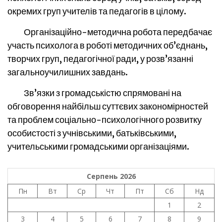
окремих груп учителів та педагогів в цілому.
Організаційно-методична робота передбачає
участь психолога в роботі методичних об’єднань,
творчих груп, педагогічної ради, у розв’язанні
загальноучилишних завдань.
Зв’язки з громадськістю спрямовані на
обговорення найбільш суттєвих закономірностей
та проблем соціально-психологічного розвитку
особистості з учнівськими, батьківськими,
учительськими громадськими організаціями.
Серпень 2026
Пн
Вт
Ср
Чт
Пт
Сб
Нд
1
2
3
4
5
6
7
8
9