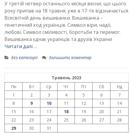
У третій четвер останнього місяця весни, що цього
року припав на 18 травня, уже в 17-те відзначається
Всесвітній день вишиванки. Вишиванка –
генетичний код українців. Символ віри, надії,
любові. Символ сміливості, боротьби та перемог.
Вишиванка єднає українців та друзів України
Читати далі …
Без категорії
Залишити коментар
Травень 2023
Пн
Вт
Ср
Чт
Пт
Сб
Нд
1
2
3
4
5
6
7
8
9
10
11
12
13
14
15
16
17
18
19
20
21
22
23
24
25
26
27
28
29
30
31