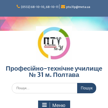
Перейти
до
(0532) 68-10-10, 68-10-11
ptu31p@meta.ua
вмісту
Професійно-технічне училище
№ 31 м. Полтава
Шукати:
Меню