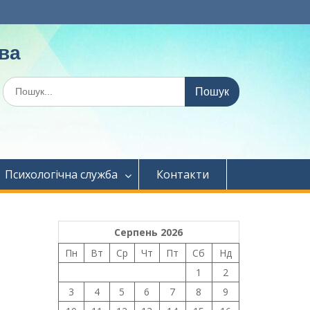
ва
Шукати:
Психологічна служба
Контакти
Серпень 2026
Пн
Вт
Ср
Чт
Пт
Сб
Нд
1
2
3
4
5
6
7
8
9