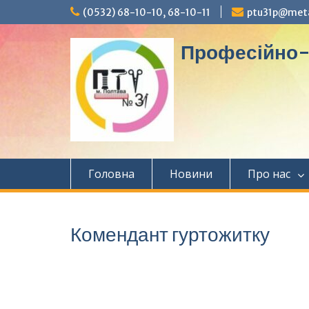
Перейти
(0532) 68-10-10, 68-10-11
ptu31p@met
до
вмісту
Професійно-т
Головна
Новини
Про нас
Комендант гуртожитку