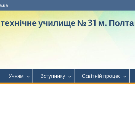
a.ua
ехнічне училище № 31 м. Полта
Учням
Вступнику
Освітній процес